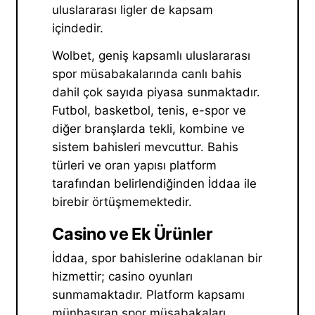
uluslararası ligler de kapsam
içindedir.
Wolbet, geniş kapsamlı uluslararası
spor müsabakalarında canlı bahis
dahil çok sayıda piyasa sunmaktadır.
Futbol, basketbol, tenis, e-spor ve
diğer branşlarda tekli, kombine ve
sistem bahisleri mevcuttur. Bahis
türleri ve oran yapısı platform
tarafından belirlendiğinden İddaa ile
birebir örtüşmemektedir.
Casino ve Ek Ürünler
İddaa, spor bahislerine odaklanan bir
hizmettir; casino oyunları
sunmamaktadır. Platform kapsamı
münhasıran spor müsabakaları