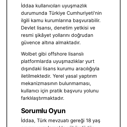
İddaa kullanıcıları uyuşmazlık
durumunda Türkiye Cumhuriyeti'nin
ilgili kamu kurumlarına başvurabilir.
Devlet lisansı, denetim yetkisi ve
resmi şikâyet yollarını doğrudan
güvence altına almaktadır.
Wolbet gibi offshore lisanslı
platformlarda uyuşmazlıklar yurt
dışındaki lisans kurumu aracılığıyla
iletilmektedir. Yerel yasal yaptırım
mekanizmasının bulunmaması,
kullanıcı için pratik başvuru yolunu
farklılaştırmaktadır.
Sorumlu Oyun
İddaa, Türk mevzuatı gereği 18 yaş