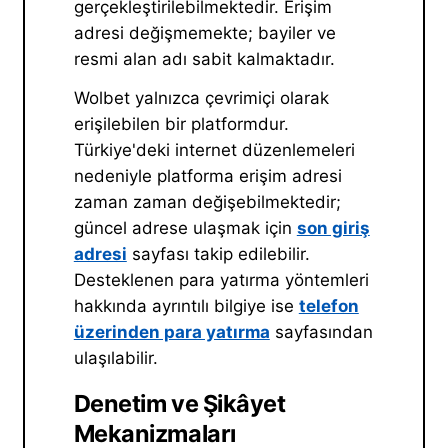
gerçekleştirilebilmektedir. Erişim
adresi değişmemekte; bayiler ve
resmi alan adı sabit kalmaktadır.
Wolbet yalnızca çevrimiçi olarak
erişilebilen bir platformdur.
Türkiye'deki internet düzenlemeleri
nedeniyle platforma erişim adresi
zaman zaman değişebilmektedir;
güncel adrese ulaşmak için
son giriş
adresi
sayfası takip edilebilir.
Desteklenen para yatırma yöntemleri
hakkında ayrıntılı bilgiye ise
telefon
üzerinden para yatırma
sayfasından
ulaşılabilir.
Denetim ve Şikâyet
Mekanizmaları