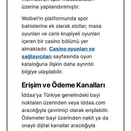
üzerine yapılandırılmıştır.
Wolbet'in platformunda spor
bahislerine ek olarak slotlar, masa
oyunları ve canlı krupiyeli oyunları
içeren bir casino bölümü yer
almaktadır.
Casino oyunları ve
sağlayıcıları
sayfasında oyun
kataloğuna ilişkin daha ayrıntılı
bilgiye ulaşılabilir.
Erişim ve Ödeme Kanalları
İddaa'ya Türkiye genelindeki bayi
noktaları üzerinden veya iddaa.com
aracılığıyla çevrimiçi olarak erişilebilir.
Ödemeler bayi üzerinden nakit ya da
onaylı dijital kanallar aracılığıyla