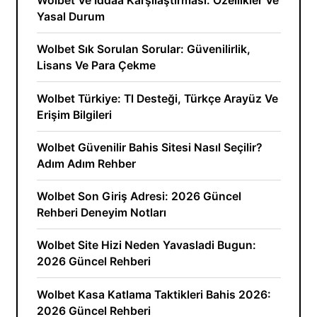
Wolbet Ve İddaa Karşılaştırması: Özellikler Ve
Yasal Durum
Wolbet Sık Sorulan Sorular: Güvenilirlik,
Lisans Ve Para Çekme
Wolbet Türkiye: Tl Desteği, Türkçe Arayüz Ve
Erişim Bilgileri
Wolbet Güvenilir Bahis Sitesi Nasıl Seçilir?
Adım Adım Rehber
Wolbet Son Giriş Adresi: 2026 Güncel
Rehberi Deneyim Notları
Wolbet Site Hizi Neden Yavasladi Bugun:
2026 Güncel Rehberi
Wolbet Kasa Katlama Taktikleri Bahis 2026:
2026 Güncel Rehberi