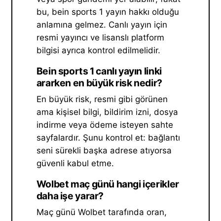
bu, bein sports 1 yayın hakkı olduğu
anlamına gelmez. Canlı yayın için
resmi yayıncı ve lisanslı platform
bilgisi ayrıca kontrol edilmelidir.
Bein sports 1 canlı yayın linki
ararken en büyük risk nedir?
En büyük risk, resmi gibi görünen
ama kişisel bilgi, bildirim izni, dosya
indirme veya ödeme isteyen sahte
sayfalardır. Şunu kontrol et: bağlantı
seni sürekli başka adrese atıyorsa
güvenli kabul etme.
Wolbet maç günü hangi içerikler
daha işe yarar?
Maç günü Wolbet tarafında oran,