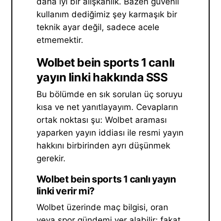
daha iyi bir alışkanlık. Bazen güvenli
kullanım dediğimiz şey karmaşık bir
teknik ayar değil, sadece acele
etmemektir.
Wolbet bein sports 1 canlı
yayın linki hakkında SSS
Bu bölümde en sık sorulan üç soruyu
kısa ve net yanıtlayayım. Cevapların
ortak noktası şu: Wolbet araması
yaparken yayın iddiası ile resmi yayın
hakkını birbirinden ayrı düşünmek
gerekir.
Wolbet bein sports 1 canlı yayın
linki verir mi?
Wolbet üzerinde maç bilgisi, oran
veya spor gündemi yer alabilir; fakat