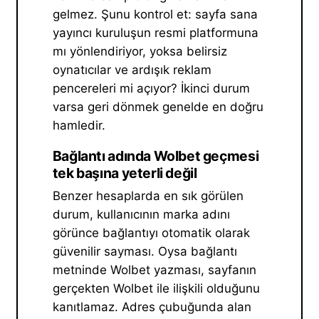
gelmez. Şunu kontrol et: sayfa sana
yayıncı kuruluşun resmi platformuna
mı yönlendiriyor, yoksa belirsiz
oynatıcılar ve ardışık reklam
pencereleri mi açıyor? İkinci durum
varsa geri dönmek genelde en doğru
hamledir.
Bağlantı adında Wolbet geçmesi
tek başına yeterli değil
Benzer hesaplarda en sık görülen
durum, kullanıcının marka adını
görünce bağlantıyı otomatik olarak
güvenilir sayması. Oysa bağlantı
metninde Wolbet yazması, sayfanın
gerçekten Wolbet ile ilişkili olduğunu
kanıtlamaz. Adres çubuğunda alan