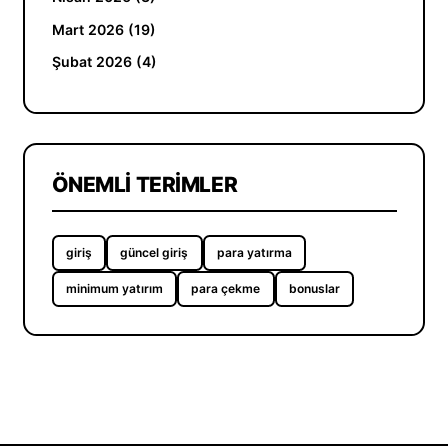
Mart 2026 (19)
Şubat 2026 (4)
ÖNEMLI TERIMLER
giriş
güncel giriş
para yatırma
minimum yatırım
para çekme
bonuslar