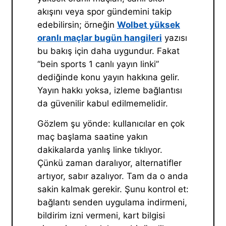
akışını veya spor gündemini takip
edebilirsin; örneğin
Wolbet yüksek
oranlı maçlar bugün hangileri
yazısı
bu bakış için daha uygundur. Fakat
“bein sports 1 canlı yayın linki”
dediğinde konu yayın hakkına gelir.
Yayın hakkı yoksa, izleme bağlantısı
da güvenilir kabul edilmemelidir.
Gözlem şu yönde: kullanıcılar en çok
maç başlama saatine yakın
dakikalarda yanlış linke tıklıyor.
Çünkü zaman daralıyor, alternatifler
artıyor, sabır azalıyor. Tam da o anda
sakin kalmak gerekir. Şunu kontrol et:
bağlantı senden uygulama indirmeni,
bildirim izni vermeni, kart bilgisi