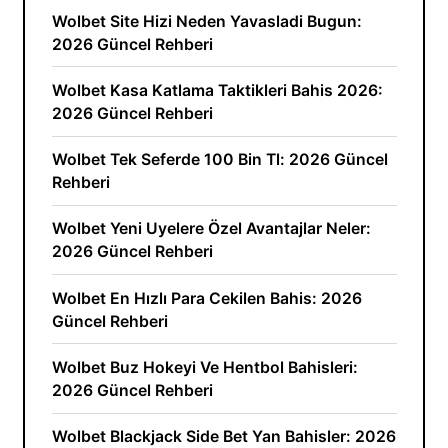
Wolbet Site Hizi Neden Yavasladi Bugun:
2026 Güncel Rehberi
Wolbet Kasa Katlama Taktikleri Bahis 2026:
2026 Güncel Rehberi
Wolbet Tek Seferde 100 Bin Tl: 2026 Güncel
Rehberi
Wolbet Yeni Uyelere Özel Avantajlar Neler:
2026 Güncel Rehberi
Wolbet En Hızlı Para Cekilen Bahis: 2026
Güncel Rehberi
Wolbet Buz Hokeyi Ve Hentbol Bahisleri:
2026 Güncel Rehberi
Wolbet Blackjack Side Bet Yan Bahisler: 2026